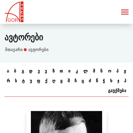
Ავტორები
Მთავარი
ავტორები
ა
ბ
გ
დ
ე
ვ
ზ
თ
ი
კ
ლ
მ
ნ
ო
პ
ჟ
რ
ს
ტ
უ
ფ
ქ
ღ
ყ
შ
ჩ
ც
ძ
წ
ჭ
ხ
ჯ
ჰ
გაუქმება