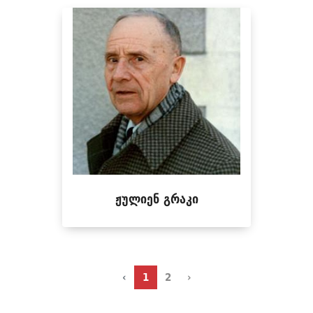
ჟულიენ გრაკი
‹
1
2
›