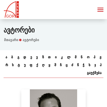
Ავტორები
Მთავარი
ავტორები
ა
ბ
გ
დ
ე
ვ
ზ
თ
ი
კ
ლ
მ
ნ
ო
პ
ჟ
რ
ს
ტ
უ
ფ
ქ
ღ
ყ
შ
ჩ
ც
ძ
წ
ჭ
ხ
ჯ
ჰ
გაუქმება