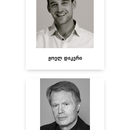
ჟოელ დიკერი