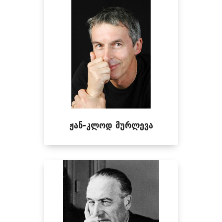
ჟან-კლოდ მურლევა