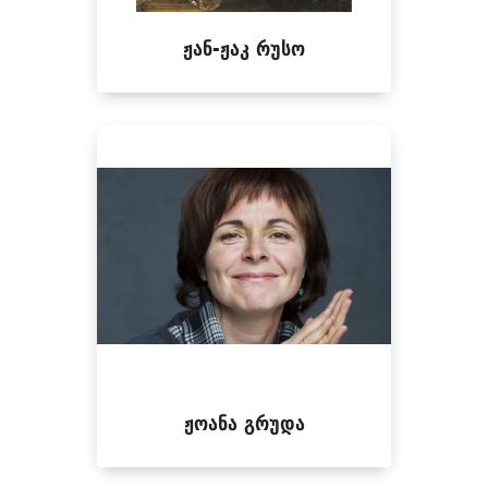
ჟან-ჟაკ რუსო
ჟოანა გრუდა