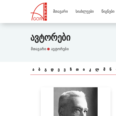
Მთავარი
Სიახლეები
Წიგნები
Ავტორები
Მთავარი
ავტორები
ა
ბ
გ
დ
ე
ვ
ზ
თ
ი
კ
ლ
მ
ნ