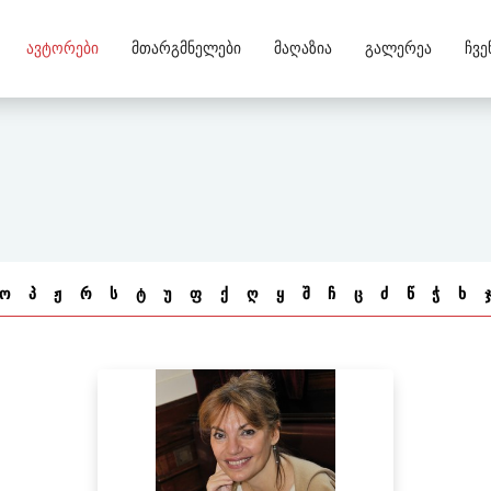
Ავტორები
Მთარგმნელები
Მაღაზია
Გალერეა
Ჩვე
ო
პ
ჟ
რ
ს
ტ
უ
ფ
ქ
ღ
ყ
შ
ჩ
ც
ძ
წ
ჭ
ხ