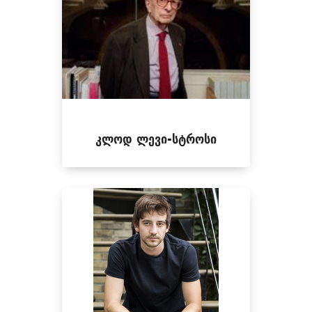
კლოდ ლევი-სტროსი