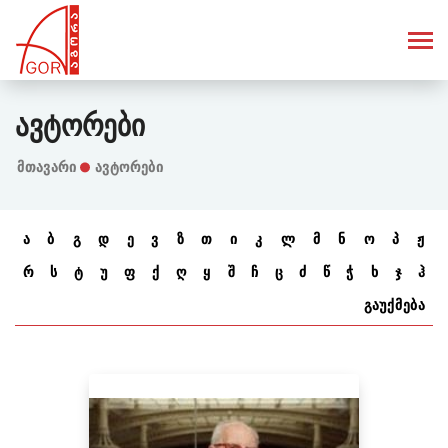
Ავტორები
Მთავარი
ავტორები
ა
ბ
გ
დ
ე
ვ
ზ
თ
ი
კ
ლ
მ
ნ
ო
პ
ჟ
რ
ს
ტ
უ
ფ
ქ
ღ
ყ
შ
ჩ
ც
ძ
წ
ჭ
ხ
ჯ
ჰ
გაუქმება